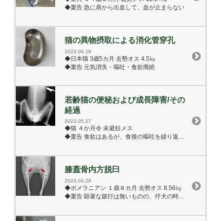
◆稟告 急に肩から出血して、血が止まらない
猫の異物摂取による消化管穿孔
2023.06.18
◆日本猫 3歳5カ月 去勢オス 4.5㎏
◆稟告 元気消失・嘔吐・食欲廃絶
若齢猫の便秘および成長障害/その
経過
2023.05.27
◆猫 ４か月令 未避妊メス
◆稟告 食欲はあるが、食後の嘔吐を繰り返す。成長が遅い。
膝蓋骨内方脱臼
2023.04.28
◆ポメラニアン １歳８カ月 去勢オス 8.56㎏
◆稟告 顕著な跛行は無いものの、仔犬の時から両側性の膝蓋骨内方脱臼を認める。