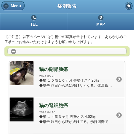
症例報告
Menu
TEL
MAP
【ご注意】以下のページには手術中の写真が含まれています。あらかじめご
了承の上お進みいただけますようお願い申し上げます。
猫の副腎腫瘍
2024.05.25
◆猫 １０歳１０カ月 去勢オス 4.96㎏
◆稟告 昨日から急に歩けなくなる。体温低下。食欲廃絶。
猫の腎細胞癌
2024.04.16
◆猫 １４歳３ヶ月 去勢オス 4.02㎏
◆稟告 昨日から腰が抜けてる。歩行困難でふらつく。