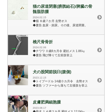
猫の尿道閉塞(膀胱結石)/脾臓の骨
髄脂肪腫
2024.02.15
◆猫 ８歳７か月 去勢オス
◆稟告 血尿・頻尿。その後、尿道閉塞。
橈尺骨骨折
2024.02.06
◆チワワ ０歳8カ月令 避妊メス 1.86㎏
◆稟告 飛び降りて左前肢挙上
犬の股関節脱臼(腹側)
2023.12.15
◆トイプードル 14歳０カ月令 去勢オス
◆稟告 ソファーから落ちて左後肢を挙上
皮膚肥満細胞腫
2023.08.17
◆柴犬 １４歳２カ月 避妊メス 12.04㎏