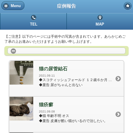
症例報告
Menu
TEL
MAP
【ご注意】以下のページには手術中の写真が含まれています。あらかじめご
了承の上お進みいただけますようお願い申し上げます。
猫の尿管結石
2021.09.11
◆スコティッシュフォールド １２歳６か月 去勢オス 3.64㎏
◆稟告 尿がちゃんと出ない
猫疥癬
2021.09.08
◆猫 年齢不明 オス
◆稟告 皮膚が酷い猫がいるので治したい。