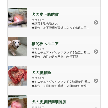
犬の皮下脂肪腫
2021.06.07
◆雑種 8歳 去勢オス
◆稟告 皮下腫瘤が最近になって急速に巨大化。
椎間板ヘルニア
2021.06.05
◆ミニチュア・ダックスフンド 15歳2カ月 去勢オス 6.62㎏
◆稟告 急性の起立不能・歩行不能
犬の腸腺癌
2021.04.09
◆ミニチュアダックスフンド 17歳5か月 避妊メス
◆稟告 ３日前から嘔吐。２日前から食欲廃絶。
犬の皮膚肥満細胞腫
2021.04.05