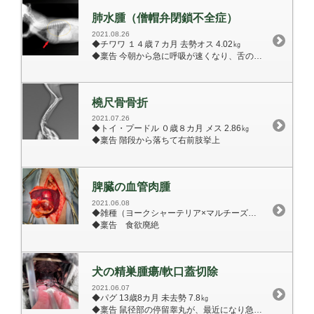
肺水腫（僧帽弁閉鎖不全症）
2021.08.26
◆チワワ １４歳７カ月 去勢オス 4.02㎏
◆稟告 今朝から急に呼吸が速くなり、舌の色が悪い。
橈尺骨骨折
2021.07.26
◆トイ・プードル ０歳８カ月 メス 2.86㎏
◆稟告 階段から落ちて右前肢挙上
脾臓の血管肉腫
2021.06.08
◆雑種（ヨークシャーテリア×マルチーズ） 11歳11カ月 避妊メス 体重 4.0k g
◆稟告 食欲廃絶
犬の精巣腫瘍/軟口蓋切除
2021.06.07
◆パグ 13歳8カ月 未去勢 7.8㎏
◆稟告 鼠径部の停留睾丸が、最近になり急に大きくなり疼痛を認める。