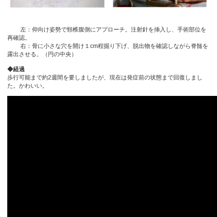
左：仰向け姿勢で頸椎腹側にアプローチ。注射針を挿入し、手術部位を
再確認。
右：骨に小さな穴を開け１cm程掘り下げ、脱出物を確認しながら脊髄を
露出させる。（円の中央）
◆経過
歩行可能まで約2週間を要しましたが、現在は発症前の状態まで回復しまし
た。かわいい。