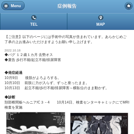
症例報告
Menu
TEL
MAP
【ご注意】以下のページには手術中の写真が含まれています。あらかじめご
了承の上お進みいただけますようお願い申し上げます。
2022.10.16
◆パグ １２歳１カ月 去勢オス
◆稟告 歩行不能/起立不能/排尿障害
◆発症経過
10月9日 後肢がよろよろする。
10月10日 前肢に力が入らず、ずっと座ったまま。
10月13日 起立不能/歩行不能/排尿障害～横臥位のまま動かず。
◆診断
頚部椎間板ヘルニア/C３－4 10月14日、検査センターキャミックにてMRI
検査を実施