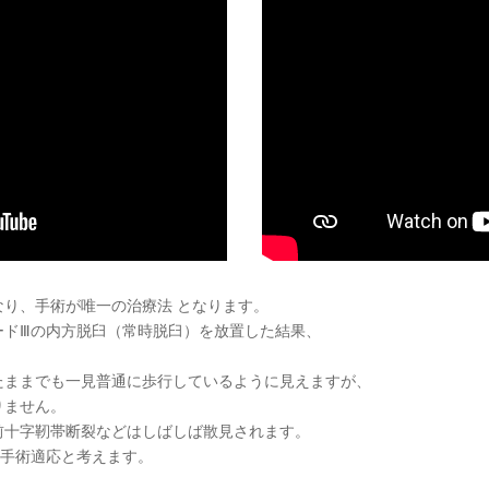
り、手術が唯一の治療法 となります。
ードⅢの内方脱臼（常時脱臼）を放置した結果、
たままでも一見普通に歩行しているように見えますが、
りません。
前十字靭帯断裂などはしばしば散見されます。
り手術適応と考えます。