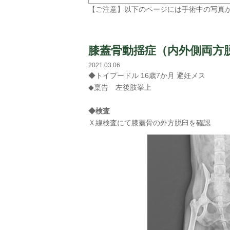
【ご注意】以下のページには手術中の写真
膝蓋骨動揺症（内外側両方
2021.03.06
◆トイプードル 16歳7か月 避妊メス
◆稟告 左後肢挙上
◆検査
Ｘ線検査にて膝蓋骨の外方脱臼を確認