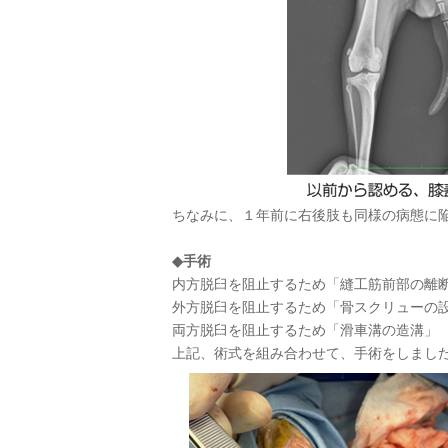
ちなみに、１年前に右後肢も同様の病態に
◆手術
内方脱臼を阻止するため「縫工筋前部の離
外方脱臼を阻止するため「骨スクリューの
両方脱臼を阻止するため「滑車溝の造溝」
上記、術式を組み合わせて、手術をしまし