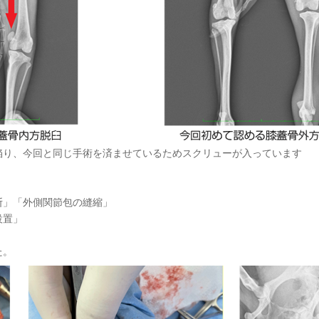
陥り、今回と同じ手術を済ませているためスクリューが入っています
断」「外側関節包の縫縮」
設置」
た。